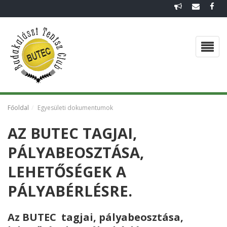
FŐOLDAL
EGYESÜLETI DOKUMENTUMOK
Pályabérlés
Pályabeosztás 2026
Tagok
Főoldal
Egyesületi dokumentumok
Eredmények
AZ BUTEC TAGJAI,
CSAPATOK 2026
PÁLYABEOSZTÁSA,
VISSZAEMLÉKEZÉS
LEHETŐSÉGEK A
HÍREK
PÁLYABÉRLÉSRE.
GALÉRIA
Az BUTEC tagjai, pályabeosztása,