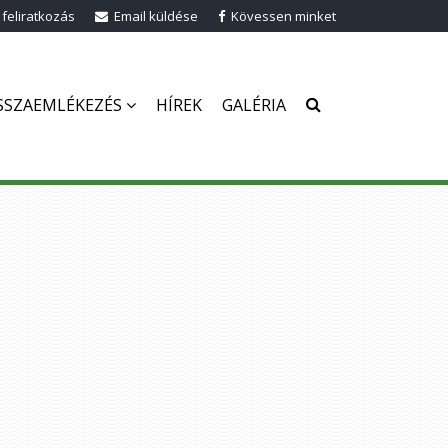
 feliratkozás
Email küldése
Kövessen minket
SSZAEMLÉKEZÉS
HÍREK
GALÉRIA