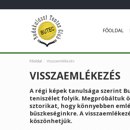
FŐOLDAL
Főoldal
Visszaemlékezés
VISSZAEMLÉKEZÉS
A régi képek tanulsága szerint B
teniszélet folyik. Megpróbáltuk ö
sztorikat, hogy könnyebben emlé
büszkeséginkre. A visszaemlékez
köszönhetjük.