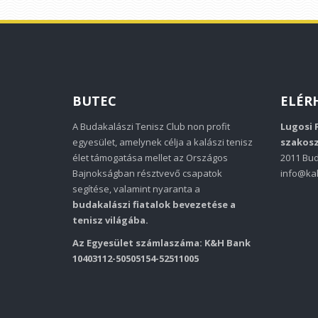
BUTEC
ELÉR
A Budakalászi Tenisz Club non profit
Lugosi 
egyesület, amelynek célja a kalászi tenisz
szakosz
élet támogatása mellet az Országos
2011 Bud
Bajnokságban résztvevő csapatok
info@kal
segítése, valamint nyaranta a
budakalászi fiatalok bevezetése a
tenisz világába.
Az Egyesület számlaszáma: K&H Bank
10403112-50505154-52511005