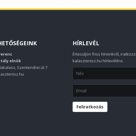
HETŐSÉGEINK
HÍRLEVÉL
Ferenc
Értesüljön friss híreinkről, iratkozz
tály elnök
kalasztenisz.hu hírlevélére.
akalasz, Szentendrei út 7
asztenisz.hu
Feliratkozás