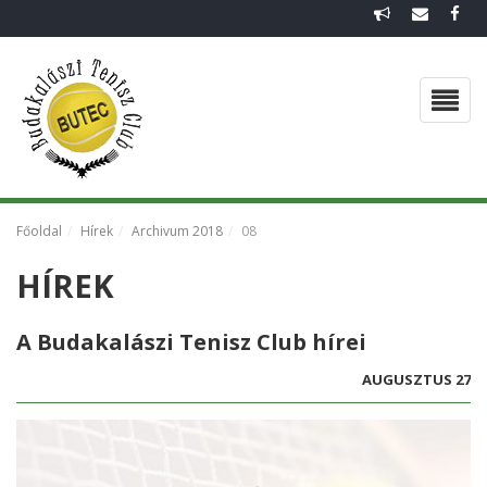
FŐOLDAL
EGYESÜLETI DOKUMENTUMOK
CSAPATOK 2026
VISSZAEMLÉKEZÉS
Főoldal
Hírek
Archivum 2018
08
HÍREK
HÍREK
GALÉRIA
A Budakalászi Tenisz Club hírei
AUGUSZTUS 27