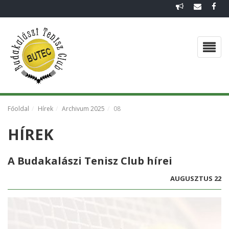
FŐOLDAL
EGYESÜLETI DOKUMENTUMOK
CSAPATOK 2026
VISSZAEMLÉKEZÉS
Főoldal
Hírek
Archivum 2025
08
HÍREK
HÍREK
GALÉRIA
A Budakalászi Tenisz Club hírei
AUGUSZTUS 22