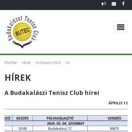
FŐOLDAL
EGYESÜLETI DOKUMENTUMOK
CSAPATOK 2026
VISSZAEMLÉKEZÉS
Főoldal
Hírek
Archivum 2024
04
HÍREK
HÍREK
GALÉRIA
A Budakalászi Tenisz Club hírei
ÁPRILIS 12