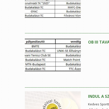
OB III TAV
INDUL A S
Kedves Sportt