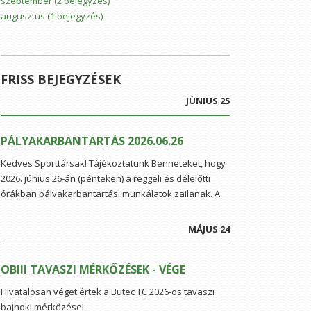
szeptember
(2 bejegyzés)
augusztus
(1 bejegyzés)
FRISS BEJEGYZÉSEK
JÚNIUS 25
PÁLYAKARBANTARTÁS 2026.06.26
Kedves Sporttársak! Tájékoztatunk Benneteket, hogy
2026. június 26-án (pénteken) a reggeli és délelőtti
órákban pályakarbantartási munkálatok zajlanak. A
tervezett feladatok között szerepel a feszítődrótok
utánhúzása, valamint a fűnyírás és a kaszálás.
MÁJUS 24
Köszönjük a megértést!
OBIII TAVASZI MÉRKŐZÉSEK - VÉGE
Hivatalosan véget értek a Butec TC 2026-os tavaszi
bajnoki mérkőzései.