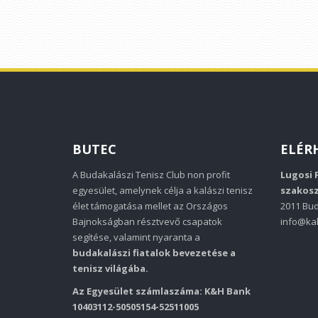
BUTEC
ELÉR
A Budakalászi Tenisz Club non profit
Lugosi 
egyesület, amelynek célja a kalászi tenisz
szakosz
élet támogatása mellet az Országos
2011 Bud
Bajnokságban résztvevő csapatok
info@kal
segítése, valamint nyaranta a
budakalászi fiatalok bevezetése a
tenisz világába.
Az Egyesület számlaszáma: K&H Bank
10403112-50505154-52511005