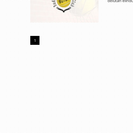
délután elindu
1