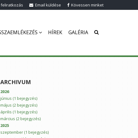
 feliratkozás
Email küldése
Kövessen minket
SSZAEMLÉKEZÉS
HÍREK
GALÉRIA
ARCHIVUM
2026
június
(1 bejegyzés)
május
(2 bejegyzés)
április
(1 bejegyzés)
március
(2 bejegyzés)
2025
szeptember
(1 bejegyzés)