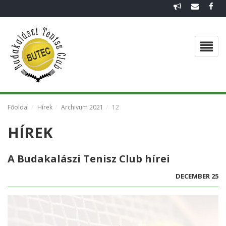
FŐOLDAL
EGYESÜLETI DOKUMENTUMOK
CSAPATOK 2026
VISSZAEMLÉKEZÉS
Főoldal
Hírek
Archivum 2021
12
HÍREK
HÍREK
GALÉRIA
A Budakalászi Tenisz Club hírei
DECEMBER 25