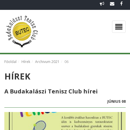
FŐOLDAL
EGYESÜLETI DOKUMENTUMOK
CSAPATOK 2026
VISSZAEMLÉKEZÉS
Főoldal
Hírek
Archivum 2021
06
HÍREK
HÍREK
GALÉRIA
A Budakalászi Tenisz Club hírei
JÚNIUS 08