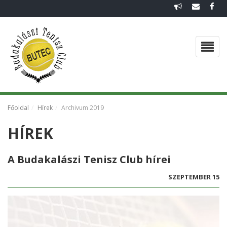
FŐOLDAL
EGYESÜLETI DOKUMENTUMOK
CSAPATOK 2026
VISSZAEMLÉKEZÉS
Főoldal
Hírek
Archivum 2019
HÍREK
HÍREK
GALÉRIA
A Budakalászi Tenisz Club hírei
SZEPTEMBER 15