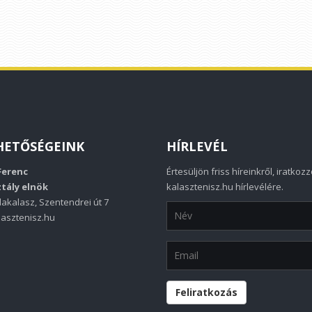
HETŐSÉGEINK
HÍRLEVÉL
Ferenc
Értesüljön friss híreinkről, iratkozz
tály elnök
kalasztenisz.hu hírlevélére.
akalasz, Szentendrei út 7
asztenisz.hu
Feliratkozás