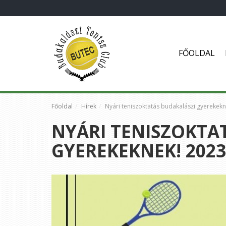
FŐOLDAL
Főoldal
Hírek
Nyári teniszoktatás budakalászi gyerekek
NYÁRI TENISZOKTA
GYEREKEKNEK! 2023