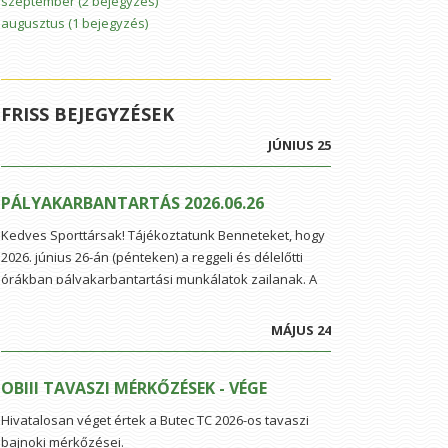
szeptember
(2 bejegyzés)
augusztus
(1 bejegyzés)
FRISS BEJEGYZÉSEK
JÚNIUS 25
PÁLYAKARBANTARTÁS 2026.06.26
Kedves Sporttársak! Tájékoztatunk Benneteket, hogy
2026. június 26-án (pénteken) a reggeli és délelőtti
órákban pályakarbantartási munkálatok zajlanak. A
tervezett feladatok között szerepel a feszítődrótok
utánhúzása, valamint a fűnyírás és a kaszálás.
MÁJUS 24
Köszönjük a megértést!
OBIII TAVASZI MÉRKŐZÉSEK - VÉGE
Hivatalosan véget értek a Butec TC 2026-os tavaszi
bajnoki mérkőzései.