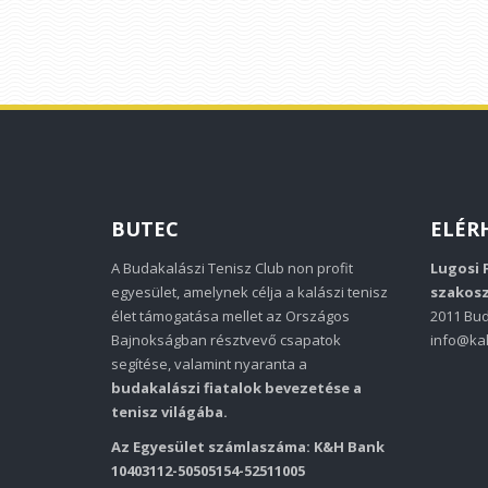
BUTEC
ELÉR
A Budakalászi Tenisz Club non profit
Lugosi 
egyesület, amelynek célja a kalászi tenisz
szakosz
élet támogatása mellet az Országos
2011 Bud
Bajnokságban résztvevő csapatok
info@kal
segítése, valamint nyaranta a
budakalászi fiatalok bevezetése a
tenisz világába.
Az Egyesület számlaszáma: K&H Bank
10403112-50505154-52511005