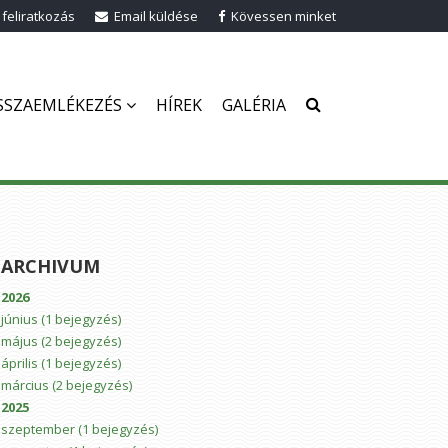
 feliratkozás
Email küldése
Kövessen minket
SSZAEMLÉKEZÉS
HÍREK
GALÉRIA
ARCHIVUM
2026
június
(1 bejegyzés)
május
(2 bejegyzés)
április
(1 bejegyzés)
március
(2 bejegyzés)
2025
szeptember
(1 bejegyzés)